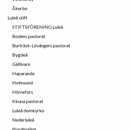
Åkerbo
Luleå stift
STIFTSFÖRENING Luleå
Bodens pastorat
Burträsk-Lövångers pastorat
Bygdeå
Gällivare
Haparanda
Holmsund
Hörnefors
Kiruna pastorat
Luleå domkyrko
Nederluleå
Nordmaling