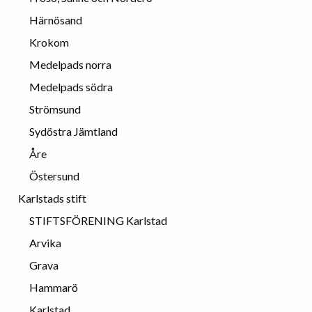
Härnösand
Krokom
Medelpads norra
Medelpads södra
Strömsund
Sydöstra Jämtland
Åre
Östersund
Karlstads stift
STIFTSFÖRENING Karlstad
Arvika
Grava
Hammarö
Karlstad