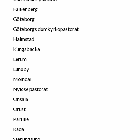
Falkenberg
Göteborg
Göteborgs domkyrkopastorat
Halmstad
Kungsbacka
Lerum
Lundby
Mölndal
Nylöse pastorat
Onsala
Orust
Partille
Råda
Stenungsund