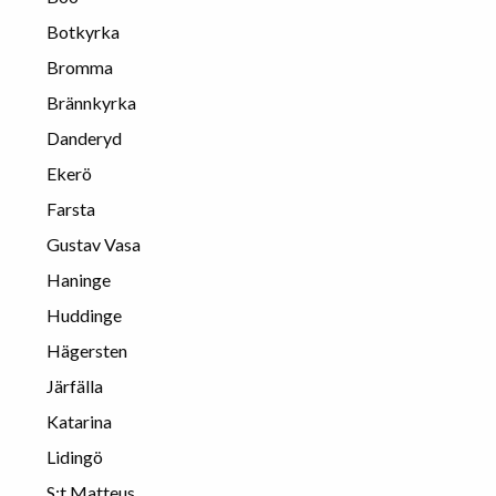
Botkyrka
Bromma
Brännkyrka
Danderyd
Ekerö
Farsta
Gustav Vasa
Haninge
Huddinge
Hägersten
Järfälla
Katarina
Lidingö
S:t Matteus