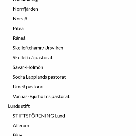
Norrfjärden
Norsjö
Piteå
Råneå
Skelleftehamn/Ursviken
Skellefteå pastorat
Sävar-Holmön
Södra Lapplands pastorat
Umeå pastorat
Vännäs-Bjurholms pastorat
Lunds stift
STIFTSFÖRENING Lund
Allerum
Bjuv