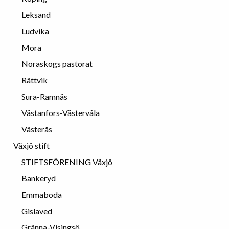
Leksand
Ludvika
Mora
Noraskogs pastorat
Rättvik
Sura-Ramnäs
Västanfors-Västervåla
Västerås
Växjö stift
STIFTSFÖRENING Växjö
Bankeryd
Emmaboda
Gislaved
Gränna-Visingsö