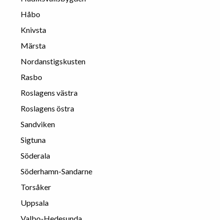
Håbo
Knivsta
Märsta
Nordanstigskusten
Rasbo
Roslagens västra
Roslagens östra
Sandviken
Sigtuna
Söderala
Söderhamn-Sandarne
Torsåker
Uppsala
Valbo-Hedesunda