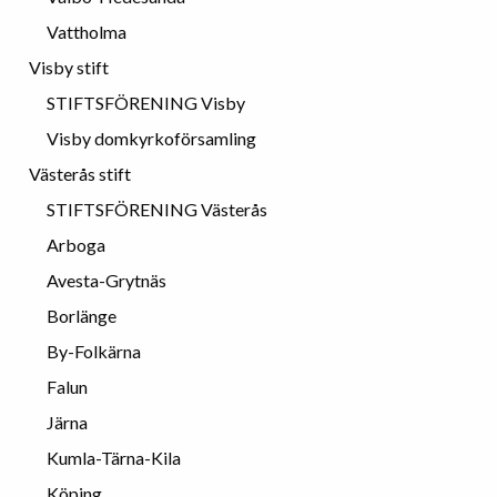
Vattholma
Visby stift
STIFTSFÖRENING Visby
Visby domkyrkoförsamling
Västerås stift
STIFTSFÖRENING Västerås
Arboga
Avesta-Grytnäs
Borlänge
By-Folkärna
Falun
Järna
Kumla-Tärna-Kila
Köping