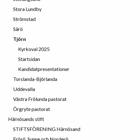
Stora Lundby
Strömstad
Särö
Tjörn
Kyrkoval 2025
Startsidan
Kandidatpresentationer
Torslanda-Björlanda
Uddevalla
Västra Frölunda pastorat
Örgryte pastorat
Härnösands stift
STIFTSFÖRENING Härnösand
Frösö, Sunne och Norderö