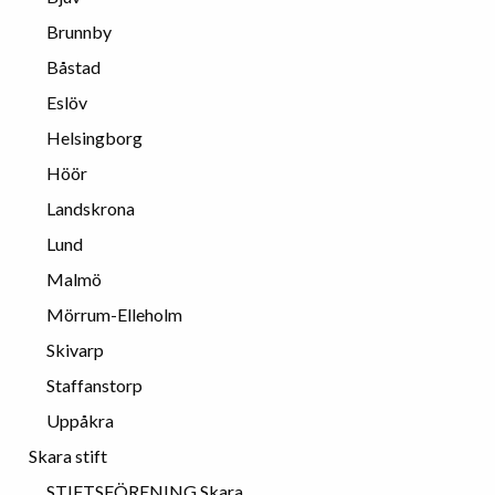
Brunnby
Båstad
Eslöv
Helsingborg
Höör
Landskrona
Lund
Malmö
Mörrum-Elleholm
Skivarp
Staffanstorp
Uppåkra
Skara stift
STIFTSFÖRENING Skara