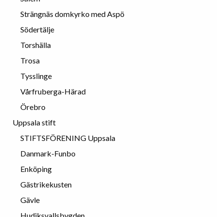
Strängnäs domkyrko med Aspö
Södertälje
Torshälla
Trosa
Tysslinge
Vårfruberga-Härad
Örebro
Uppsala stift
STIFTSFÖRENING Uppsala
Danmark-Funbo
Enköping
Gästrikekusten
Gävle
Hudiksvallsbygden