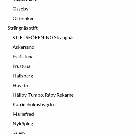
Össeby
Österåker
Strängnäs stift
STIFTSFÖRENING Strängnäs
Askersund
Eskilstuna
Frustuna
Hallsberg
Hovsta
Hällby, Tumbo, Råby Rekarne
Katrineholmsbygden
Mariefred
Nyköping
Salem