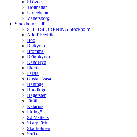
Skövde
Trollhättan
Ulricehamn
Vänersborg
Stockholms stift
STIFTSFÖRENING Stockholm
Adolf Fredrik
Boo
Botkyrka
Bromma
Brännkyrka
Danderyd
Ekerö
Farsta
Gustav Vasa
Haninge
Huddinge
Hägersten
Järfälla
Katarina
Lidingö
S:t Matteus
Skarpnäck
Skärholmen
Sofia