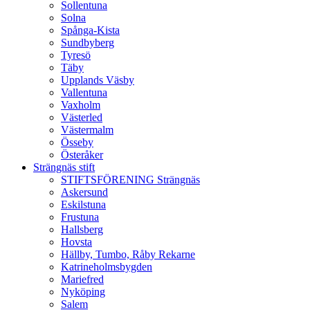
Sollentuna
Solna
Spånga-Kista
Sundbyberg
Tyresö
Täby
Upplands Väsby
Vallentuna
Vaxholm
Västerled
Västermalm
Össeby
Österåker
Strängnäs stift
STIFTSFÖRENING Strängnäs
Askersund
Eskilstuna
Frustuna
Hallsberg
Hovsta
Hällby, Tumbo, Råby Rekarne
Katrineholmsbygden
Mariefred
Nyköping
Salem