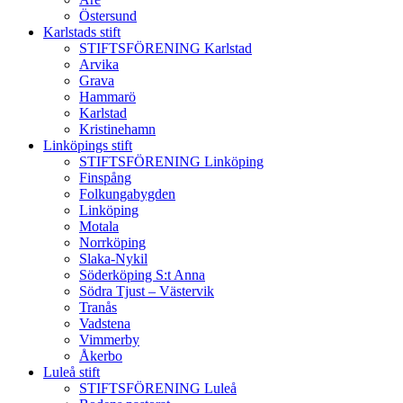
Östersund
Karlstads stift
STIFTSFÖRENING Karlstad
Arvika
Grava
Hammarö
Karlstad
Kristinehamn
Linköpings stift
STIFTSFÖRENING Linköping
Finspång
Folkungabygden
Linköping
Motala
Norrköping
Slaka-Nykil
Söderköping S:t Anna
Södra Tjust – Västervik
Tranås
Vadstena
Vimmerby
Åkerbo
Luleå stift
STIFTSFÖRENING Luleå