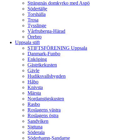
Strängnäs domkyrko med Aspö
Södertälje
Torshälla
Trosa
Tysslinge
Vårfruberga-Härad
Örebro
Uppsala stift
STIFTSFÖRENING Uppsala
Danmark-Funbo
Enköping
Gästrikekusten
Gävle
Hudiksvallsbygden
Håbo
Knivsta
Märsta
Nordanstigskusten
Rasbo
Roslagens västra
Roslagens östra
Sandviken
Sigtuna
Söderala
Söderhamn-Sandarne