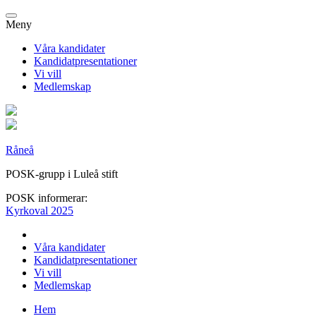
Meny
Våra kandidater
Kandidatpresentationer
Vi vill
Medlemskap
Råneå
POSK-grupp i Luleå stift
POSK informerar:
Kyrkoval 2025
Våra kandidater
Kandidatpresentationer
Vi vill
Medlemskap
Hem