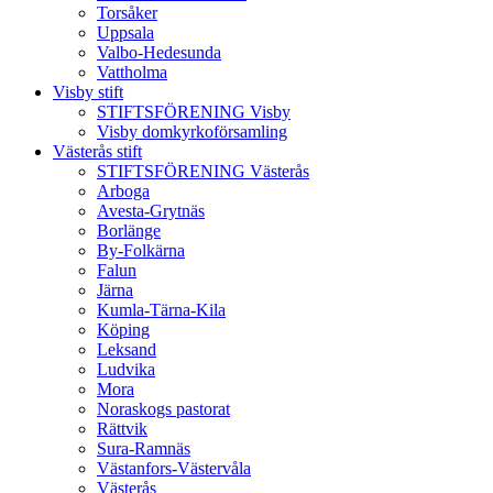
Torsåker
Uppsala
Valbo-Hedesunda
Vattholma
Visby stift
STIFTSFÖRENING Visby
Visby domkyrkoförsamling
Västerås stift
STIFTSFÖRENING Västerås
Arboga
Avesta-Grytnäs
Borlänge
By-Folkärna
Falun
Järna
Kumla-Tärna-Kila
Köping
Leksand
Ludvika
Mora
Noraskogs pastorat
Rättvik
Sura-Ramnäs
Västanfors-Västervåla
Västerås