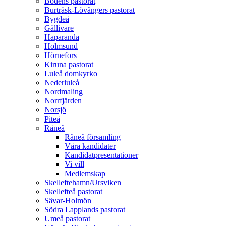
Bodens pastorat
Burträsk-Lövångers pastorat
Bygdeå
Gällivare
Haparanda
Holmsund
Hörnefors
Kiruna pastorat
Luleå domkyrko
Nederluleå
Nordmaling
Norrfjärden
Norsjö
Piteå
Råneå
Råneå församling
Våra kandidater
Kandidatpresentationer
Vi vill
Medlemskap
Skelleftehamn/Ursviken
Skellefteå pastorat
Sävar-Holmön
Södra Lapplands pastorat
Umeå pastorat