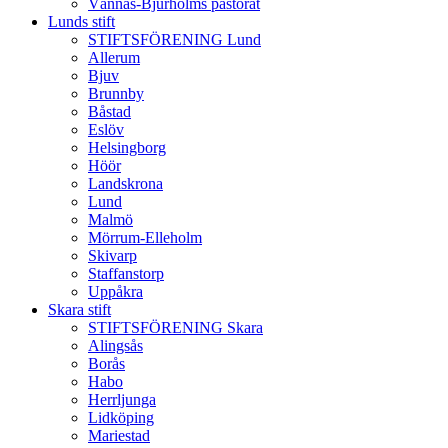
Vännäs-Bjurholms pastorat
Lunds stift
STIFTSFÖRENING Lund
Allerum
Bjuv
Brunnby
Båstad
Eslöv
Helsingborg
Höör
Landskrona
Lund
Malmö
Mörrum-Elleholm
Skivarp
Staffanstorp
Uppåkra
Skara stift
STIFTSFÖRENING Skara
Alingsås
Borås
Habo
Herrljunga
Lidköping
Mariestad