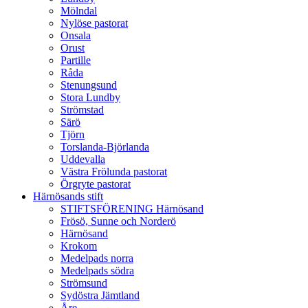
Mölndal
Nylöse pastorat
Onsala
Orust
Partille
Råda
Stenungsund
Stora Lundby
Strömstad
Särö
Tjörn
Torslanda-Björlanda
Uddevalla
Västra Frölunda pastorat
Örgryte pastorat
Härnösands stift
STIFTSFÖRENING Härnösand
Frösö, Sunne och Norderö
Härnösand
Krokom
Medelpads norra
Medelpads södra
Strömsund
Sydöstra Jämtland
Åre