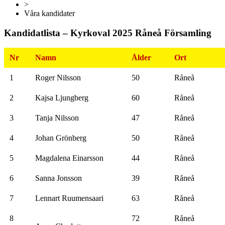
>
Våra kandidater
Kandidatlista – Kyrkoval 2025 Råneå Församling
Nr
Namn
Ålder
Ort
1
Roger Nilsson
50
Råneå
2
Kajsa Ljungberg
60
Råneå
3
Tanja Nilsson
47
Råneå
4
Johan Grönberg
50
Råneå
5
Magdalena Einarsson
44
Råneå
6
Sanna Jonsson
39
Råneå
7
Lennart Ruumensaari
63
Råneå
8
72
Råneå