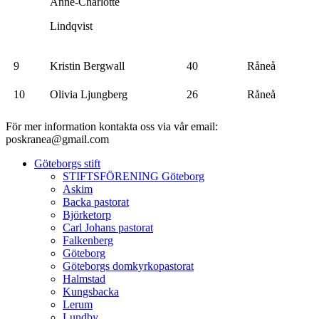
Anne-Charlotte
Lindqvist
9
Kristin Bergwall
40
Råneå
10
Olivia Ljungberg
26
Råneå
För mer information kontakta oss via vår email:
poskranea@gmail.com
Göteborgs stift
STIFTSFÖRENING Göteborg
Askim
Backa pastorat
Björketorp
Carl Johans pastorat
Falkenberg
Göteborg
Göteborgs domkyrkopastorat
Halmstad
Kungsbacka
Lerum
Lundby