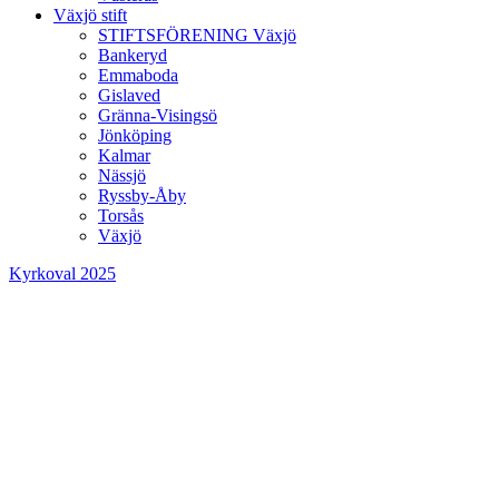
Växjö stift
STIFTSFÖRENING Växjö
Bankeryd
Emmaboda
Gislaved
Gränna-Visingsö
Jönköping
Kalmar
Nässjö
Ryssby-Åby
Torsås
Växjö
Kyrkoval 2025