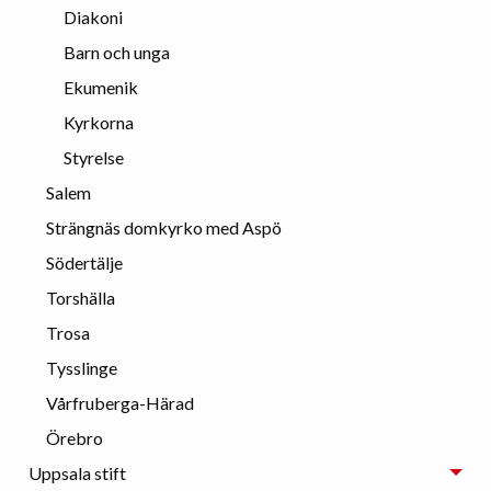
Diakoni
Barn och unga
Ekumenik
Kyrkorna
Styrelse
Salem
Strängnäs domkyrko med Aspö
Södertälje
Torshälla
Trosa
Tysslinge
Vårfruberga-Härad
Örebro
Uppsala stift