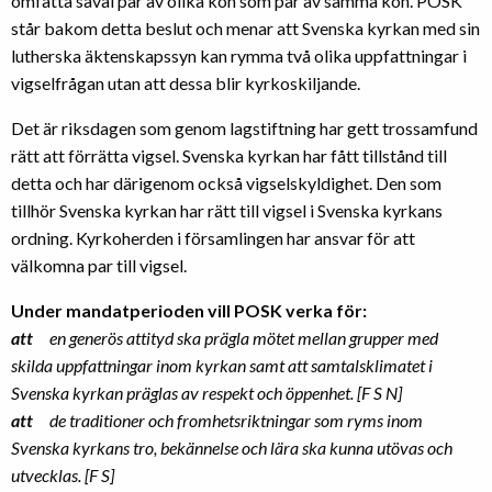
omfatta såväl par av olika kön som par av samma kön. POSK
står bakom detta beslut och menar att Svenska kyrkan med sin
lutherska äktenskapssyn kan rymma två olika uppfattningar i
vigselfrågan utan att dessa blir kyrkoskiljande.
Det är riksdagen som genom lagstiftning har gett trossamfund
rätt att förrätta vigsel. Svenska kyrkan har fått tillstånd till
detta och har därigenom också vigselskyldighet. Den som
tillhör Svenska kyrkan har rätt till vigsel i Svenska kyrkans
ordning. Kyrkoherden i församlingen har ansvar för att
välkomna par till vigsel.
Under mandatperioden vill POSK verka för:
att
en generös attityd ska prägla mötet mellan grupper med
skilda uppfattningar inom kyrkan samt att samtalsklimatet i
Svenska kyrkan präglas av respekt och öppenhet. [F S N]
att
de traditioner och fromhetsriktningar som ryms inom
Svenska kyrkans tro, bekännelse och lära ska kunna utövas och
utvecklas. [F S]