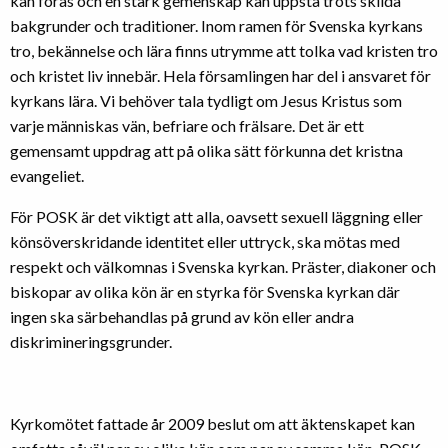
kan föras och en stark gemenskap kan uppstå trots skilda
bakgrunder och traditioner. Inom ramen för Svenska kyrkans
tro, bekännelse och lära finns utrymme att tolka vad kristen tro
och kristet liv innebär. Hela församlingen har del i ansvaret för
kyrkans lära. Vi behöver tala tydligt om Jesus Kristus som
varje människas vän, befriare och frälsare. Det är ett
gemensamt uppdrag att på olika sätt förkunna det kristna
evangeliet.
För POSK är det viktigt att alla, oavsett sexuell läggning eller
könsöverskridande identitet eller uttryck, ska mötas med
respekt och välkomnas i Svenska kyrkan. Präster, diakoner och
biskopar av olika kön är en styrka för Svenska kyrkan där
ingen ska särbehandlas på grund av kön eller andra
diskrimineringsgrunder.
Kyrkomötet fattade år 2009 beslut om att äktenskapet kan