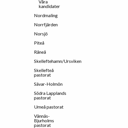
Våra
kandidater
Nordmaling
Norrfjärden
Norsjö
Piteå
Råneå
Skelleftehamn/Ursviken
Skellefteå
pastorat
Sävar-Holmön
Södra Lapplands
pastorat
Umeå pastorat
Vännäs-
Bjurholms
pastorat