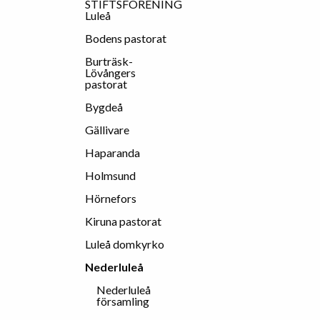
STIFTSFÖRENING
Luleå
Bodens pastorat
Burträsk-
Lövångers
pastorat
Bygdeå
Gällivare
Haparanda
Holmsund
Hörnefors
Kiruna pastorat
Luleå domkyrko
Nederluleå
Nederluleå
församling