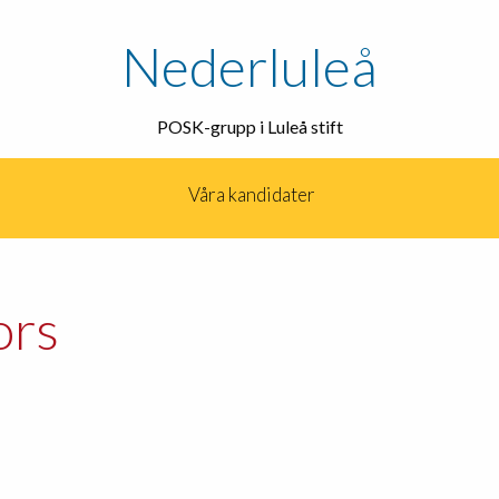
Nederluleå
POSK-grupp i Luleå stift
Våra kandidater
ors