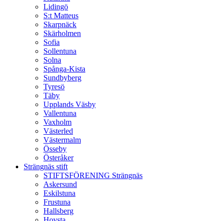
Lidingö
S:t Matteus
Skarpnäck
Skärholmen
Sofia
Sollentuna
Solna
Spånga-Kista
Sundbyberg
Tyresö
Täby
Upplands Väsby
Vallentuna
Vaxholm
Västerled
Västermalm
Össeby
Österåker
Strängnäs stift
STIFTSFÖRENING Strängnäs
Askersund
Eskilstuna
Frustuna
Hallsberg
Hovsta