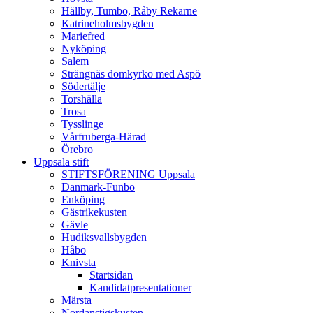
Hällby, Tumbo, Råby Rekarne
Katrineholmsbygden
Mariefred
Nyköping
Salem
Strängnäs domkyrko med Aspö
Södertälje
Torshälla
Trosa
Tysslinge
Vårfruberga-Härad
Örebro
Uppsala stift
STIFTSFÖRENING Uppsala
Danmark-Funbo
Enköping
Gästrikekusten
Gävle
Hudiksvallsbygden
Håbo
Knivsta
Startsidan
Kandidatpresentationer
Märsta
Nordanstigskusten