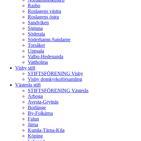
Rasbo
Roslagens västra
Roslagens östra
Sandviken
Sigtuna
Söderala
Söderhamn-Sandarne
Torsåker
Uppsala
Valbo-Hedesunda
Vattholma
Visby stift
STIFTSFÖRENING Visby
Visby domkyrkoförsamling
Västerås stift
STIFTSFÖRENING Västerås
Arboga
Avesta-Grytnäs
Borlänge
By-Folkärna
Falun
Järna
Kumla-Tärna-Kila
Köping