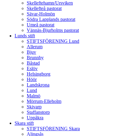
Skelleftehamn/Ursviken
Skellefteå pastorat
Sävar-Holmön
Södra Lapplands pastorat
Umeå pastorat
Vännäs-Bjurholms pastorat
Lunds stift
STIFTSFÖRENING Lund
Allerum
Bjuv
Brunnby
Båstad
Eslöv
Helsingborg
Höör
Landskrona
Lund
Malmö
Mörrum-Elleholm
Skivarp
Staffanstorp
Uppåkra
Skara stift
STIFTSFÖRENING Skara
Alingsås