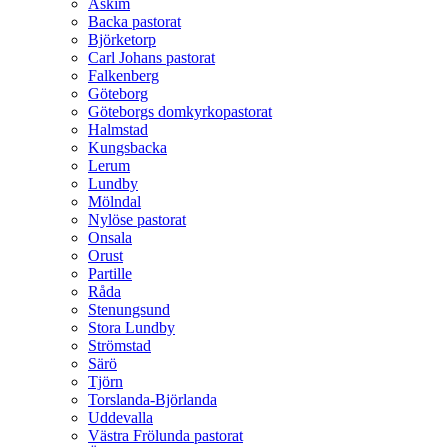
Askim
Backa pastorat
Björketorp
Carl Johans pastorat
Falkenberg
Göteborg
Göteborgs domkyrkopastorat
Halmstad
Kungsbacka
Lerum
Lundby
Mölndal
Nylöse pastorat
Onsala
Orust
Partille
Råda
Stenungsund
Stora Lundby
Strömstad
Särö
Tjörn
Torslanda-Björlanda
Uddevalla
Västra Frölunda pastorat