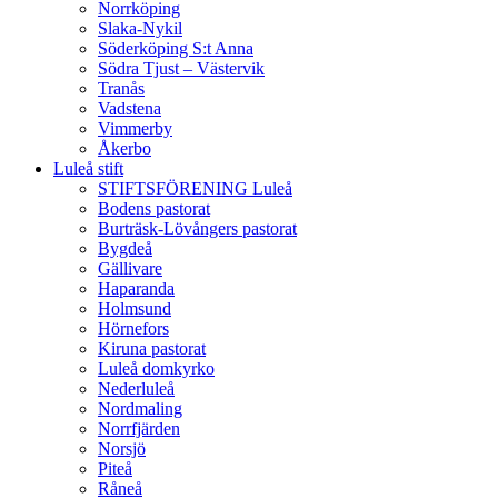
Norrköping
Slaka-Nykil
Söderköping S:t Anna
Södra Tjust – Västervik
Tranås
Vadstena
Vimmerby
Åkerbo
Luleå stift
STIFTSFÖRENING Luleå
Bodens pastorat
Burträsk-Lövångers pastorat
Bygdeå
Gällivare
Haparanda
Holmsund
Hörnefors
Kiruna pastorat
Luleå domkyrko
Nederluleå
Nordmaling
Norrfjärden
Norsjö
Piteå
Råneå