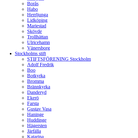
Borås
Habo
Herrljunga
Lidköping
Mariestad
Skövde
Trollhättan
Ulricehamn
Vänersborg
Stockholms stift
STIFTSFÖRENING Stockholm
Adolf Fredrik
Boo
Botkyrka
Bromma
Brännkyrka
Danderyd
Ekerö
Farsta
Gustav Vasa
Haninge
Huddinge
Hägersten
Järfälla
Katarina