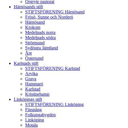
Örgryte pastorat
Härnösands stift
STIFTSFÖRENING Härnösand
Frösö, Sunne och Norderö
Härnösand
Krokom
Medelpads norra
Medelpads södra
Strömsund
Sydöstra Jämtland
Åre
Östersund
Karlstads stift
STIFTSFÖRENING Karlstad
Arvika
Grava
Hammarö
Karlstad
Kristinehamn
Linköpings stift
STIFTSFÖRENING Linköping
Finspång
Folkungabygden
Linköping
Motala