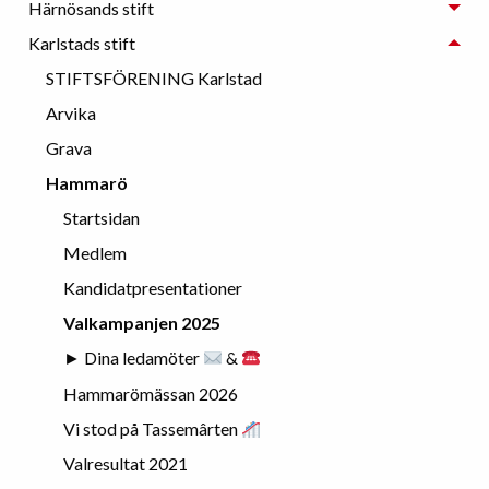
Härnösands stift
Karlstads stift
STIFTSFÖRENING Karlstad
Arvika
Grava
Hammarö
Startsidan
Medlem
Kandidatpresentationer
Valkampanjen 2025
► Dina ledamöter
&
Hammarömässan 2026
Vi stod på Tassemârten
Valresultat 2021