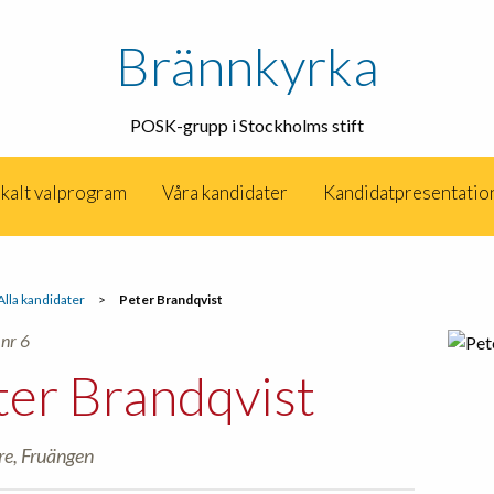
Brännkyrka
POSK-grupp i Stockholms stift
kalt valprogram
Våra kandidater
Kandidatpresentatio
Alla kandidater
>
Peter Brandqvist
nr 6
ter Brandqvist
re, Fruängen