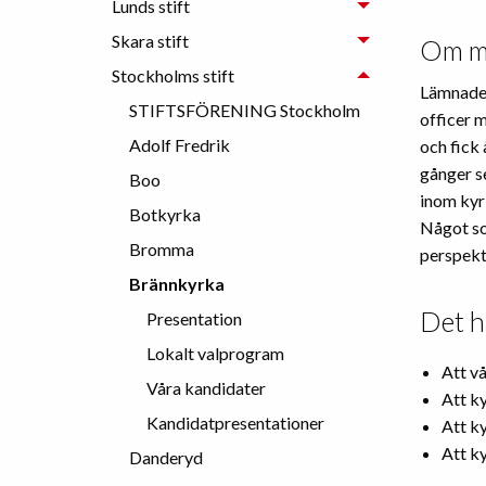
Lunds stift
Skara stift
Om m
Stockholms stift
Lämnade 
STIFTSFÖRENING Stockholm
officer m
Adolf Fredrik
och fick 
gånger se
Boo
inom kyr
Botkyrka
Något so
Bromma
perspekt
Brännkyrka
Det h
Presentation
Lokalt valprogram
Att v
Våra kandidater
Att ky
Kandidatpresentationer
Att ky
Att ky
Danderyd