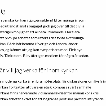
ig
svenska kyrkan i tjugoårsåldern! Efter många år som
ed utlandstjänst i bagaget gick jag över till det civila
återigen möjlighet att arbeta utomlands. Har flera
tt prov på arbetet som utförs i det tysta av frivilliga
kan. Både här hemma i Sverige och i andra länder.
m jag känner att jag kan sympatisera med. Fick nya
iv. Tänkte om. Blev återigen medlem för några år sedan.
är vill jag verka för inom kyrkan
år moderna kyrka är en bra mötesplats för diskussioner om livsfrå
rkan fortsätter att vara en etisk kompass i vårt samhälle
rkans finns närvarande vid samhällskriser för människor i kris
rkan arbetar aktivt för att begränsa politiska partiers inflytande