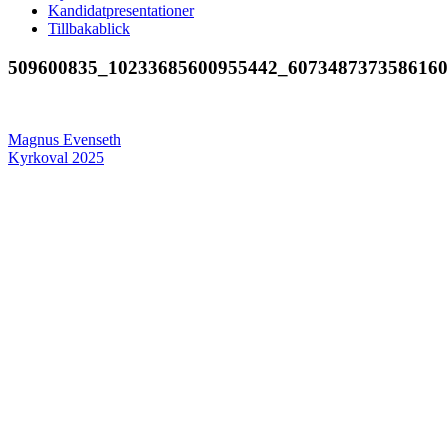
Kandidatpresentationer
Tillbakablick
509600835_10233685600955442_607348737358616
Inläggsnavigering
Magnus Evenseth
Kyrkoval 2025