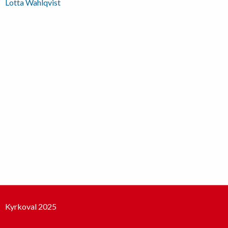
Inläggsnavigering
Lotta Wahlqvist
Kyrkoval 2025