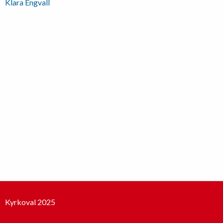
Inläggsnavigering
Klara Engvall
Kyrkoval 2025