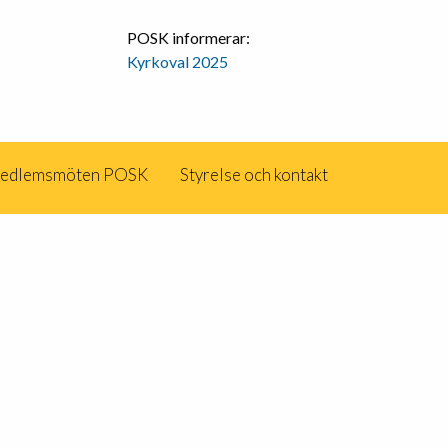
POSK informerar:
Kyrkoval 2025
edlemsmöten POSK
Styrelse och kontakt