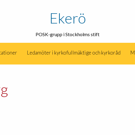
Ekerö
POSK-grupp i Stockholms stift
tationer
Ledamöter i kyrkofullmäktige och kyrkoråd
M
rg