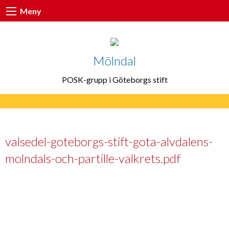
Meny
Mölndal
POSK-grupp i Göteborgs stift
valsedel-goteborgs-stift-gota-alvdalens-
molndals-och-partille-valkrets.pdf