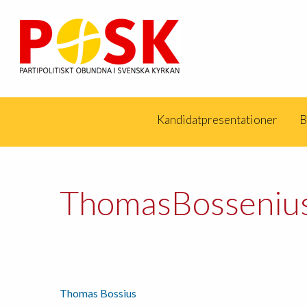
Kandidatpresentationer
B
ThomasBosseniu
Thomas Bossius
Inläggsnavigering