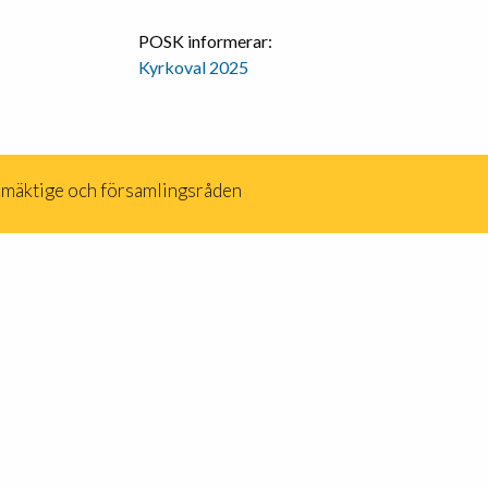
POSK informerar:
Kyrkoval 2025
llmäktige och församlingsråden