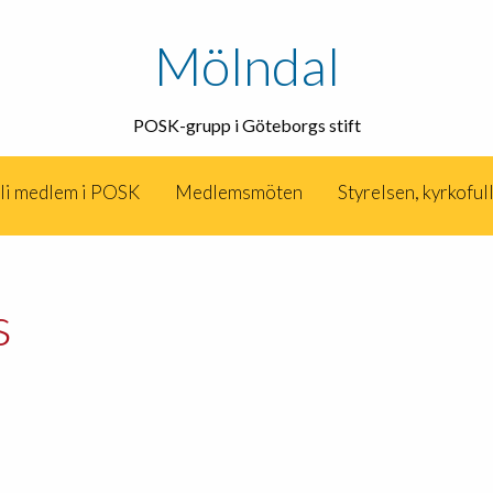
Mölndal
POSK-grupp i Göteborgs stift
li medlem i POSK
Medlemsmöten
Styrelsen, kyrkofu
s