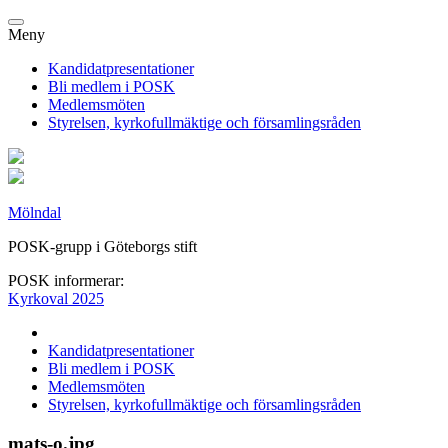
Meny
Kandidatpresentationer
Bli medlem i POSK
Medlemsmöten
Styrelsen, kyrkofullmäktige och församlingsråden
Mölndal
POSK-grupp i Göteborgs stift
POSK informerar:
Kyrkoval 2025
Kandidatpresentationer
Bli medlem i POSK
Medlemsmöten
Styrelsen, kyrkofullmäktige och församlingsråden
mats-o.jpg