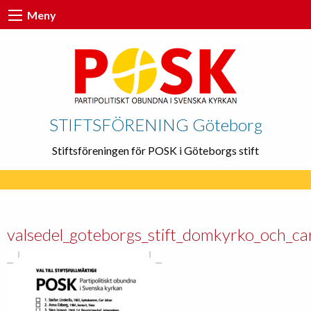
Meny
STIFTSFÖRENING Göteborg
Stiftsföreningen för POSK i Göteborgs stift
valsedel_goteborgs_stift_domkyrko_och_car