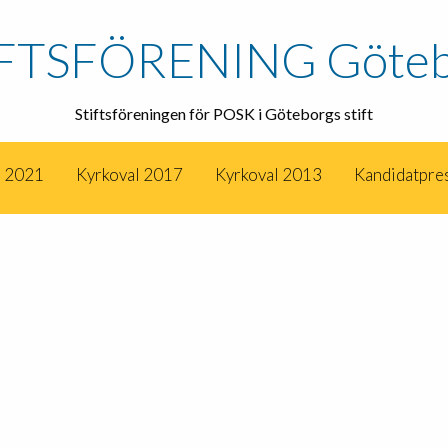
IFTSFÖRENING Göteb
Stiftsföreningen för POSK i Göteborgs stift
l 2021
Kyrkoval 2017
Kyrkoval 2013
Kandidatpre