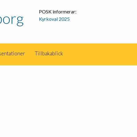
POSK informerar:
org
Kyrkoval 2025
sentationer
Tillbakablick