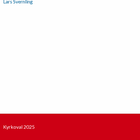
Inläggsnavigering
Lars Svernling
Kyrkoval 2025