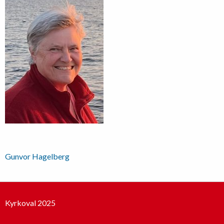
Inläggsnavigering
Gunvor Hagelberg
Kyrkoval 2025