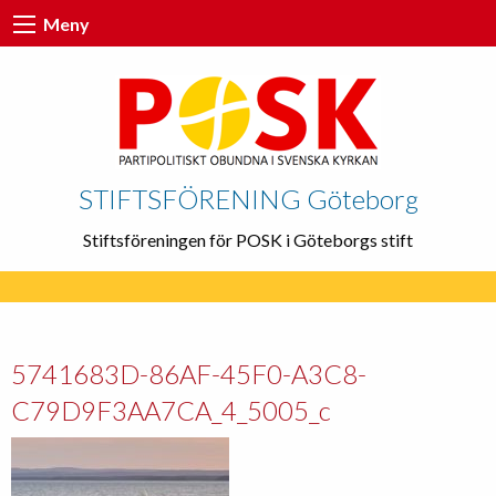
Meny
STIFTSFÖRENING Göteborg
Stiftsföreningen för POSK i Göteborgs stift
5741683D-86AF-45F0-A3C8-
C79D9F3AA7CA_4_5005_c