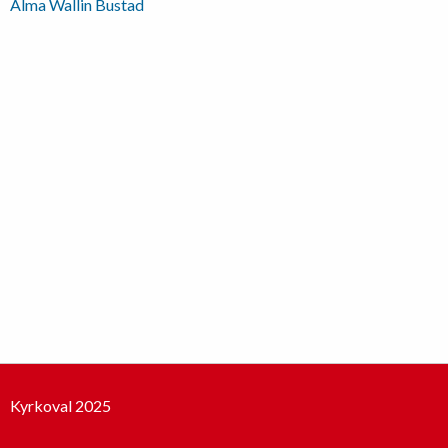
Inläggsnavigering
Alma Wallin Bustad
Kyrkoval 2025