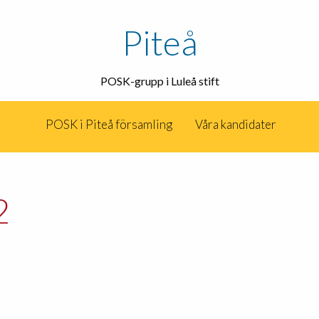
Piteå
POSK-grupp i Luleå stift
POSK i Piteå församling
Våra kandidater
2