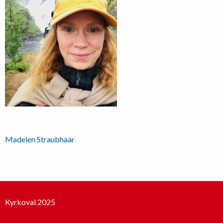
Inläggsnavigering
Madelen Straubhaar
Kyrkoval 2025