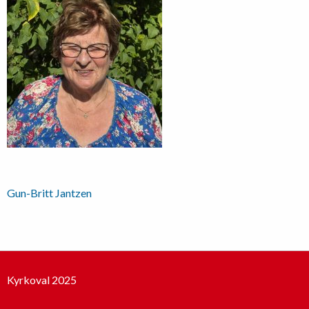
Inläggsnavigering
Gun-Britt Jantzen
Kyrkoval 2025