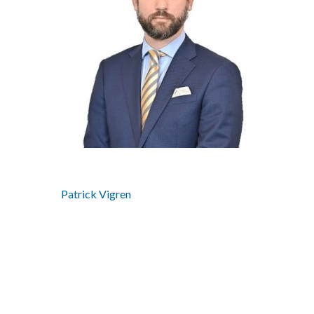
Patrick Vigren
Inläggsnavigering