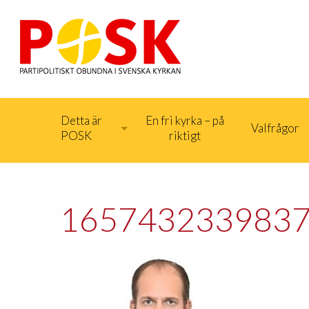
Detta är
En fri kyrka – på
Valfrågor
POSK
riktigt
165743233983