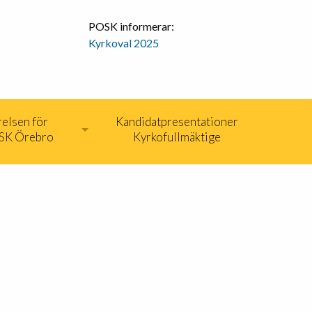
POSK informerar:
Kyrkoval 2025
relsen för
Kandidatpresentationer
SK Örebro
Kyrkofullmäktige