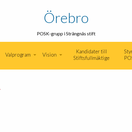
Örebro
POSK-grupp i Strängnäs stift
Kandidater till
Sty
Valprogram
Vision
Stiftsfullmäktige
PO
7