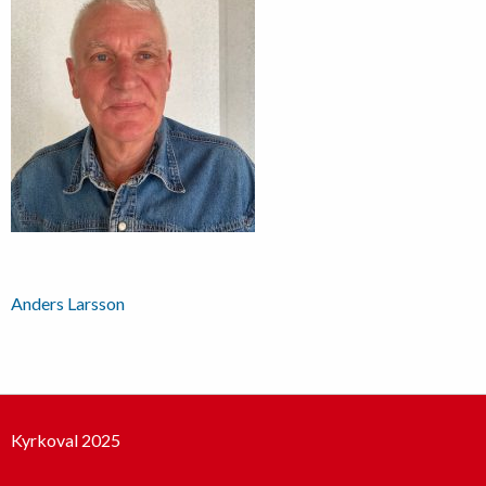
Inläggsnavigering
Anders Larsson
Kyrkoval 2025