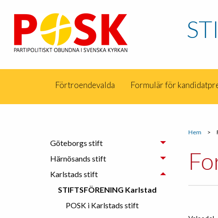
ST
Förtroendevalda
Formulär för kandidatpr
Hem
>
Göteborgs stift
Fo
Härnösands stift
Karlstads stift
STIFTSFÖRENING Karlstad
POSK i Karlstads stift