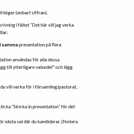
l höger (enbart siffran).
krivning
i fältet ”Det här vill jag verka
dlar:
l
samma
presentation på flera
tation användas för alla dessa
gg till ytterligare valsedel" och lägg
du vill verka för i församling/pastorat,
licka ”Skicka in presentation” för det
ör nästa val där du kandiderar. (Notera