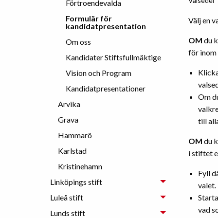
Valsedel
Förtroendevalda
Formulär för
Välj en v
kandidatpresentation
OM
du k
Om oss
för inom 
Kandidater Stiftsfullmäktige
Klicka
Vision och Program
valsed
Kandidatpresentationer
Om du 
Arvika
valkre
Grava
till a
Hammarö
OM
du k
Karlstad
i stiftet
Kristinehamn
Fyll d
Linköpings stift
valet.
Luleå stift
Starta
vad so
Lunds stift