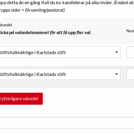
a detta än en gång ifall du ev. kandiderar på alla nivåer.
(Endast akt
rupps sidor = församling/pastorat)
alsedel
Num
icka på valsedelsnamnet för att få upp fler val.
ll ytterligare valsedel