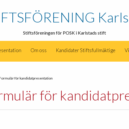
IFTSFÖRENING Karls
Stiftsföreningen för POSK i Karlstads stift
esentation
Om oss
Kandidater Stiftsfullmäktige
V
Formulär för kandidatpresentation
rmulär för kandidatpr