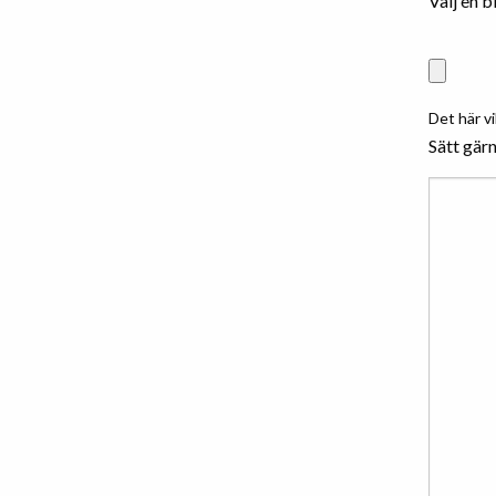
Välj en b
Det här vi
Sätt gärn