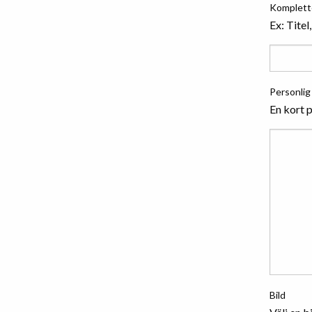
Komplette
Ex: Titel
Personlig
En kort 
Bild