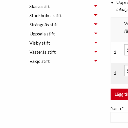
Upprep
Skara stift
lokalg
Stockholms stift
V
Strängnäs stift
Kl
Uppsala stift
Visby stift
Västerås stift
1
Växjö stift
1
Lägg ti
Namn
*