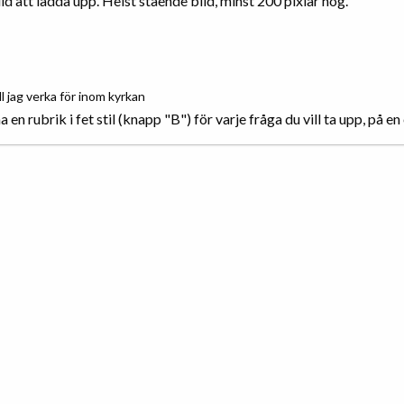
ild att ladda upp. Helst stående bild, minst 200 pixlar hög.
ll jag verka för inom kyrkan
a en rubrik i fet stil (knapp "B") för varje fråga du vill ta upp, på en