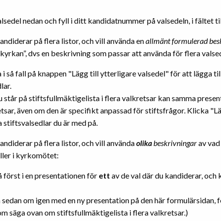
alsedel nedan och fyll i ditt kandidatnummer på valsedeln, i fältet til
andiderar på flera listor, och vill använda en
allmänt formulerad bes
kyrkan”, dvs en beskrivning som passar att använda för flera valse
 i så fall på knappen "Lägg till ytterligare valsedel" för att lägga til
lar.
står på stiftsfullmäktigelista i flera valkretsar kan samma presen
tsar, även om den är specifikt anpassad för stiftsfrågor. Klicka "Lä
lla stiftsvalsedlar du är med på.
andiderar på flera listor, och vill använda
olika
beskrivningar
av vad 
 eller i kyrkomötet:
å först i en presentationen för
ett
av de val där du kandiderar, och k
 sedan om igen med en ny presentation på den här formulärsidan, f
m säga ovan om stiftsfullmäktigelista i flera valkretsar.)