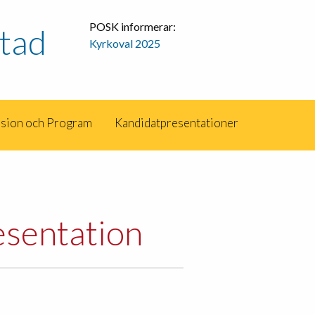
POSK informerar:
tad
Kyrkoval 2025
ision och Program
Kandidatpresentationer
esentation