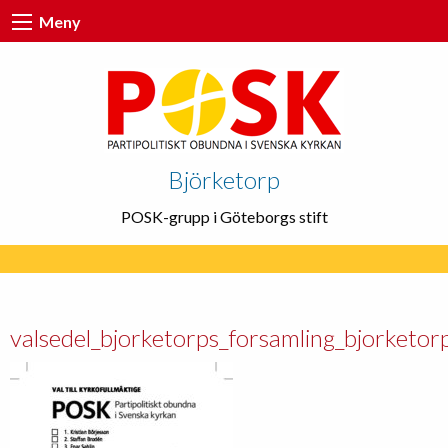
Meny
Björketorp
POSK-grupp i Göteborgs stift
valsedel_bjorketorps_forsamling_bjorketor