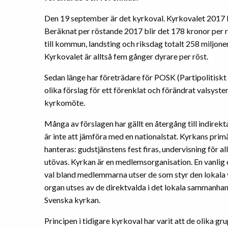
Den 19 september är det kyrkoval. Kyrkovalet 2017 k
Beräknat per röstande 2017 blir det 178 kronor per 
till kommun, landsting och riksdag totalt 258 miljone
Kyrkovalet är alltså fem gånger dyrare per röst.
Sedan länge har företrädare för POSK (Partipolitis
olika förslag för ett förenklat och förändrat valsyste
kyrkomöte.
Många av förslagen har gällt en återgång till indirekt
är inte att jämföra med en nationalstat. Kyrkans pri
hanteras: gudstjänstens fest firas, undervisning för 
utövas. Kyrkan är en medlemsorganisation. En vanlig 
val bland medlemmarna utser de som styr den lokala v
organ utses av de direktvalda i det lokala sammanha
Svenska kyrkan.
Principen i tidigare kyrkoval har varit att de olika gr