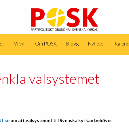
dor
Vi vill
Om POSK
Blogg
Nyheter
Kalen
enkla valsystemet
dt.se
om att valsystemet till Svenska kyrkan behöver