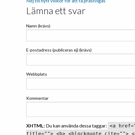
Nej till nytt villkor för att få prästvigas
Lämna ett svar
Namn (krävs)
E-postadress (publiceras ej) (krävs)
Webbplats
Kommentar
XHTML:
Du kan använda dessa taggar:
<a href=
title=""> <b> <blockquote cite=""> <