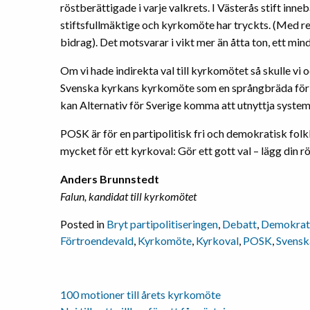
röstberättigade i varje valkrets. I Västerås stift innebä
stiftsfullmäktige och kyrkomöte har tryckts. (Med res
bidrag). Det motsvarar i vikt mer än åtta ton, ett mind
Om vi hade indirekta val till kyrkomötet så skulle vi
Svenska kyrkans kyrkomöte som en språngbräda för att
kan Alternativ för Sverige komma att utnyttja system
POSK är för en partipolitisk fri och demokratisk folk
mycket för ett kyrkoval: Gör ett gott val – lägg din 
Anders Brunnstedt
Falun, kandidat till kyrkomötet
Posted in
Bryt partipolitiseringen
,
Debatt
,
Demokrat
Förtroendevald
,
Kyrkomöte
,
Kyrkoval
,
POSK
,
Svensk
100 motioner till årets kyrkomöte
Inläggsnavigering