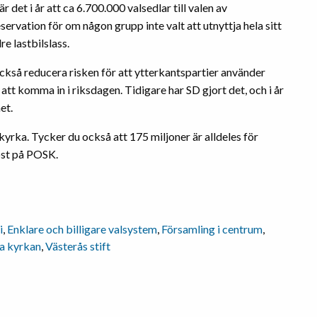
r det i år att ca 6.700.000 valsedlar till valen av
ervation för om någon grupp inte valt att utnyttja hela sitt
re lastbilslass.
 också reducera risken för att ytterkantspartier använder
 komma in i riksdagen. Tidigare har SD gjort det, och i år
et.
kyrka. Tycker du också att 175 miljoner är alldeles för
röst på POSK.
i
,
Enklare och billigare valsystem
,
Församling i centrum
,
a kyrkan
,
Västerås stift