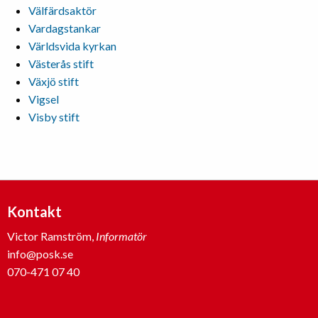
Välfärdsaktör
Vardagstankar
Världsvida kyrkan
Västerås stift
Växjö stift
Vigsel
Visby stift
Kontakt
Victor Ramström,
Informatör
info@posk.se
070-471 07 40