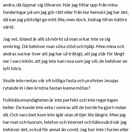
andra, då öppnar sig tillvaron. När jag tittar upp från mina
funderingar på om jag gör rätt eller från hur hemskt jag har det,
då kan jag plötsligt ge mitt lilla, men dock, bidrag till en bättre
värld.
Jag vet, ibland är allt så mörkt så man orkar inte se sig
omkring. Då behöver man söka stöd och hjälp. Men mina och
andras suckar över att jag har så tråkigt, att jag står för långt
ner i vaccinkön, att jag inte kan resa som jag vill, de behöver en
lyft blick.
Skulle inte rentav vår ofrivilliga fasta och profeten Jesajas
rytande in i den kristna fastan kunna mötas?
Folkhälsomyndigheten är inte perfekt och inte regeringen
heller. De kunde inte veta i somras allt de borde ha gjort redan
då. Och vaccinet kom inte igår utan dröjer lite längre. Men jag
har mat och husrum, telefon och internet och hälsovård när jag
behöver det, också för annat än covid. Jag bor inte i Syrien eller