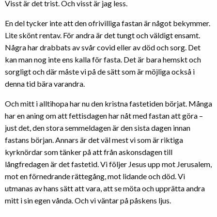
Visst är det trist. Och visst är jag less.
En del tycker inte att den ofrivilliga fastan är något bekymmer.
Lite skönt rentav. För andra är det tungt och väldigt ensamt.
Några har drabbats av svår covid eller av död och sorg. Det
kan man nog inte ens kalla för fasta. Det är bara hemskt och
sorgligt och där måste vi på de sätt som är möjliga också i
denna tid bära varandra.
Och mitt i alltihopa har nu den kristna fastetiden börjat. Många
har en aning om att fettisdagen har nåt med fastan att göra –
just det, den stora semmeldagen är den sista dagen innan
fastans början. Annars är det väl mest vi som är riktiga
kyrknördar som tänker på att från askonsdagen till
långfredagen är det fastetid. Vi följer Jesus upp mot Jerusalem,
mot en förnedrande rättegång, mot lidande och död. Vi
utmanas av hans sätt att vara, att se möta och upprätta andra
mitt i sin egen vånda. Och vi väntar på påskens ljus.