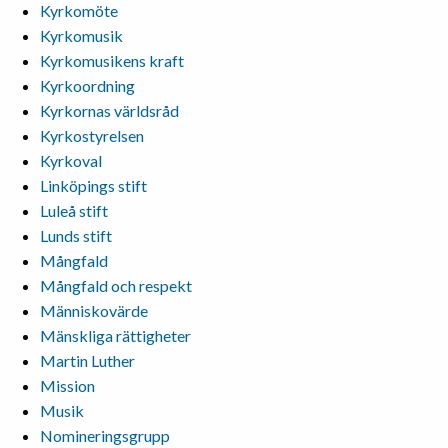
Kyrkomöte
Kyrkomusik
Kyrkomusikens kraft
Kyrkoordning
Kyrkornas världsråd
Kyrkostyrelsen
Kyrkoval
Linköpings stift
Luleå stift
Lunds stift
Mångfald
Mångfald och respekt
Människovärde
Mänskliga rättigheter
Martin Luther
Mission
Musik
Nomineringsgrupp