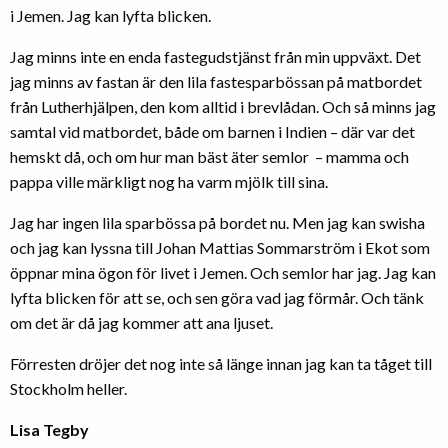
i Jemen. Jag kan lyfta blicken.
Jag minns inte en enda fastegudstjänst från min uppväxt. Det
jag minns av fastan är den lila fastesparbössan på matbordet
från Lutherhjälpen, den kom alltid i brevlådan. Och så minns jag
samtal vid matbordet, både om barnen i Indien – där var det
hemskt då, och om hur man bäst äter semlor – mamma och
pappa ville märkligt nog ha varm mjölk till sina.
Jag har ingen lila sparbössa på bordet nu. Men jag kan swisha
och jag kan lyssna till Johan Mattias Sommarström i Ekot som
öppnar mina ögon för livet i Jemen. Och semlor har jag. Jag kan
lyfta blicken för att se, och sen göra vad jag förmår. Och tänk
om det är då jag kommer att ana ljuset.
Förresten dröjer det nog inte så länge innan jag kan ta tåget till
Stockholm heller.
Lisa Tegby