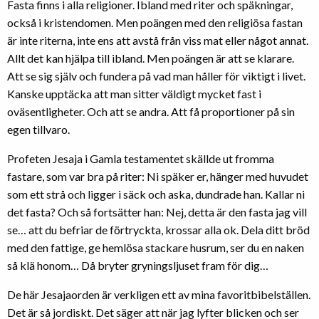
Fasta finns i alla religioner. Ibland med riter och späkningar,
också i kristendomen. Men poängen med den religiösa fastan
är inte riterna, inte ens att avstå från viss mat eller något annat.
Allt det kan hjälpa till ibland. Men poängen är att se klarare.
Att se sig själv och fundera på vad man håller för viktigt i livet.
Kanske upptäcka att man sitter väldigt mycket fast i
oväsentligheter. Och att se andra. Att få proportioner på sin
egen tillvaro.
Profeten Jesaja i Gamla testamentet skällde ut fromma
fastare, som var bra på riter: Ni späker er, hänger med huvudet
som ett strå och ligger i säck och aska, dundrade han. Kallar ni
det fasta? Och så fortsätter han: Nej, detta är den fasta jag vill
se… att du befriar de förtryckta, krossar alla ok. Dela ditt bröd
med den fattige, ge hemlösa stackare husrum, ser du en naken
så klä honom… Då bryter gryningsljuset fram för dig…
De här Jesajaorden är verkligen ett av mina favoritbibelställen.
Det är så jordiskt. Det säger att när jag lyfter blicken och ser