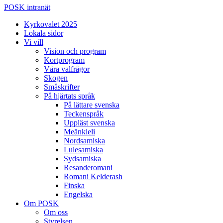
POSK intranät
Kyrkovalet 2025
Lokala sidor
Vi vill
Vision och program
Kortprogram
Våra valfrågor
Skogen
Småskrifter
På hjärtats språk
På lättare svenska
Teckenspråk
Uppläst svenska
Meänkieli
Nordsamiska
Lulesamiska
Sydsamiska
Resanderomani
Romani Kelderash
Finska
Engelska
Om POSK
Om oss
Styrelsen