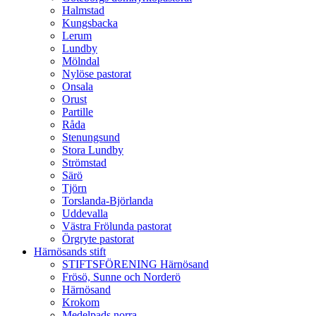
Halmstad
Kungsbacka
Lerum
Lundby
Mölndal
Nylöse pastorat
Onsala
Orust
Partille
Råda
Stenungsund
Stora Lundby
Strömstad
Särö
Tjörn
Torslanda-Björlanda
Uddevalla
Västra Frölunda pastorat
Örgryte pastorat
Härnösands stift
STIFTSFÖRENING Härnösand
Frösö, Sunne och Norderö
Härnösand
Krokom
Medelpads norra