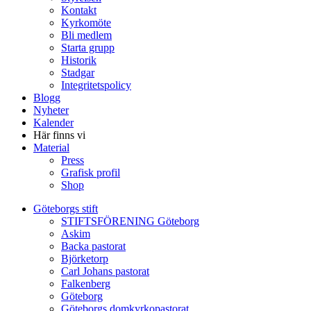
Kontakt
Kyrkomöte
Bli medlem
Starta grupp
Historik
Stadgar
Integritetspolicy
Blogg
Nyheter
Kalender
Här finns vi
Material
Press
Grafisk profil
Shop
Göteborgs stift
STIFTSFÖRENING Göteborg
Askim
Backa pastorat
Björketorp
Carl Johans pastorat
Falkenberg
Göteborg
Göteborgs domkyrkopastorat