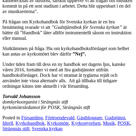
kännetecknas av tidsbrist, särskilt upplever vi att frågan om musiken
kommit in på ett sent stadium i arbetet. Detta blir uppenbart i en del
av musikserierna”.
På frågan om Kyrkohandbok för Svenska kyrkan är en bra
benämning svarade vi att
”Gudstjänstbok för Svenska kyrkan”
är
bättre då ”Handbok” låter alltför instrumentellt såsom en instruktion
eller manual.
Slutklämmen på fråga 39a om kyrkohandboksförslaget som helhet
kan antas av kyrkomötet blev därför
”Nej”.
Under tiden fram till dess en ny handbok ser dagens ljus, kanske
våren 2016, fortsätter vi med att fira gudstjänster utifrån
handboksförslaget. Dock har vi stramat åt tyglarna rejält och
använder inte vissa alternativ alls. Att gå tillbaka till tidigare
ordningar känns inte aktuellt i vår församling.
Torvald Johansson
domkyrkoorganist i Strängnäs stift
kyrkomötesledamot för POSK, Strängnäs stift
Posted in
Församling
,
Förtroendevald
,
Gästbloggare
,
Gudstjänst
,
Ideell
,
Kyrkohandbok
,
Kyrkomöte
,
Kyrkostyrelsen
,
Musik
,
POSK
,
Strängnäs stift
,
Svenska kyrkan