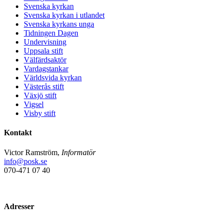
Svenska kyrkan
Svenska kyrkan i utlandet
Svenska kyrkans unga
Tidningen Dagen
Undervisning
Uppsala stift
Välfärdsaktör
Vardagstankar
Världsvida kyrkan
Västerås stift
Växjö stift
Vigsel
Visby stift
Kontakt
Victor Ramström,
Informatör
info@posk.se
070-471 07 40
Adresser