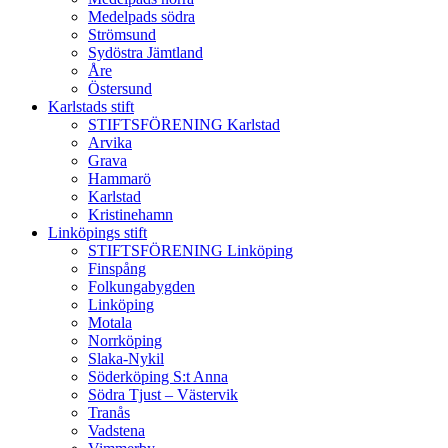
Medelpads södra
Strömsund
Sydöstra Jämtland
Åre
Östersund
Karlstads stift
STIFTSFÖRENING Karlstad
Arvika
Grava
Hammarö
Karlstad
Kristinehamn
Linköpings stift
STIFTSFÖRENING Linköping
Finspång
Folkungabygden
Linköping
Motala
Norrköping
Slaka-Nykil
Söderköping S:t Anna
Södra Tjust – Västervik
Tranås
Vadstena