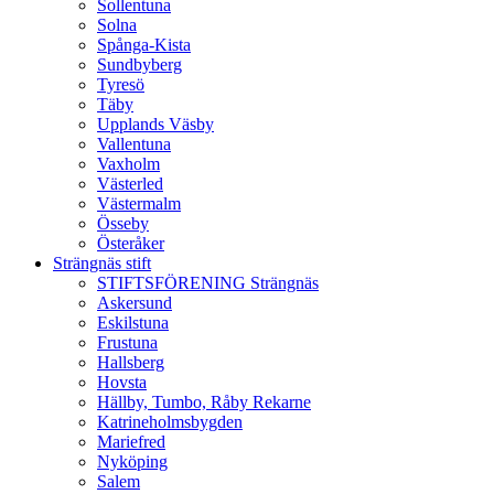
Sollentuna
Solna
Spånga-Kista
Sundbyberg
Tyresö
Täby
Upplands Väsby
Vallentuna
Vaxholm
Västerled
Västermalm
Össeby
Österåker
Strängnäs stift
STIFTSFÖRENING Strängnäs
Askersund
Eskilstuna
Frustuna
Hallsberg
Hovsta
Hällby, Tumbo, Råby Rekarne
Katrineholmsbygden
Mariefred
Nyköping
Salem