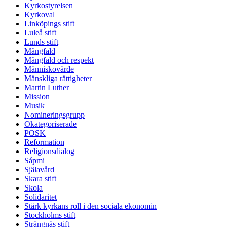
Kyrkostyrelsen
Kyrkoval
Linköpings stift
Luleå stift
Lunds stift
Mångfald
Mångfald och respekt
Människovärde
Mänskliga rättigheter
Martin Luther
Mission
Musik
Nomineringsgrupp
Okategoriserade
POSK
Reformation
Religionsdialog
Sápmi
Själavård
Skara stift
Skola
Solidaritet
Stärk kyrkans roll i den sociala ekonomin
Stockholms stift
Strängnäs stift