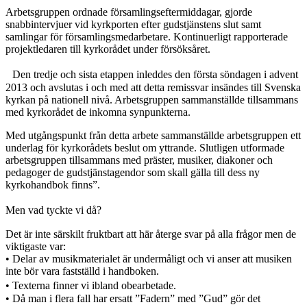
Arbetsgruppen ordnade församlingseftermiddagar, gjorde
snabbintervjuer vid kyrkporten efter gudstjänstens slut samt
samlingar för församlingsmedarbetare. Kontinuerligt rapporterade
projektledaren till kyrkorådet under försöksåret.
Den tredje och sista etappen inleddes den första söndagen i advent
2013 och avslutas i och med att detta remissvar insändes till Svenska
kyrkan på nationell nivå. Arbetsgruppen sammanställde tillsammans
med kyrkorådet de inkomna synpunkterna.
Med utgångspunkt från detta arbete sammanställde arbetsgruppen ett
underlag för kyrkorådets beslut om yttrande. Slutligen utformade
arbetsgruppen tillsammans med präster, musiker, diakoner och
pedagoger de gudstjänstagendor som skall gälla till dess ny
kyrkohandbok finns”.
Men vad tyckte vi då?
Det är inte särskilt fruktbart att här återge svar på alla frågor men de
viktigaste var:
• Delar av musikmaterialet är undermåligt och vi anser att musiken
inte bör vara fastställd i handboken.
• Texterna finner vi ibland obearbetade.
• Då man i flera fall har ersatt ”Fadern” med ”Gud” gör det