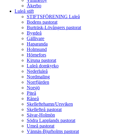
Vimmerby
Åkerbo
Luleå stift
STIFTSFÖRENING Luleå
Bodens pastorat
Burträsk-Lövångers pastorat
Bygdeå
Gällivare
Haparanda
Holmsund
Hörnefors
Kiruna pastorat
Luleå domkyrko
Nederluleå
Nordmaling
Norrfjärden
Norsjö
Piteå
Råneå
Skelleftehamn/Ursviken
Skellefteå pastorat
Sävar-Holmön
Södra Lapplands pastorat
Umeå pastorat
Vännäs-Bjurholms pastorat