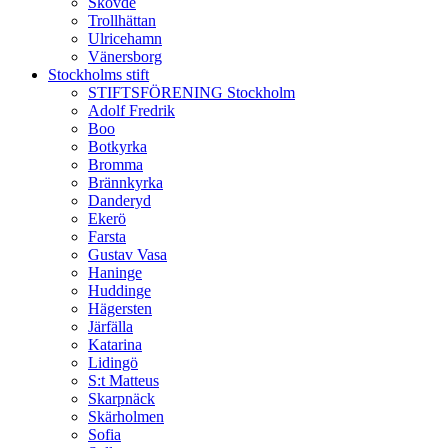
Skövde
Trollhättan
Ulricehamn
Vänersborg
Stockholms stift
STIFTSFÖRENING Stockholm
Adolf Fredrik
Boo
Botkyrka
Bromma
Brännkyrka
Danderyd
Ekerö
Farsta
Gustav Vasa
Haninge
Huddinge
Hägersten
Järfälla
Katarina
Lidingö
S:t Matteus
Skarpnäck
Skärholmen
Sofia