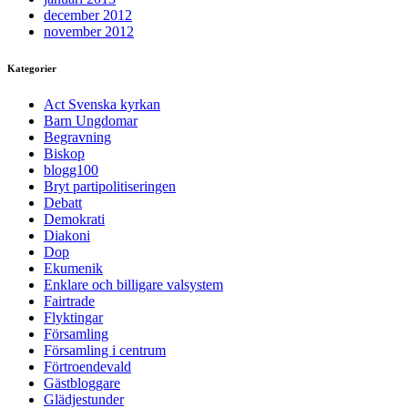
december 2012
november 2012
Kategorier
Act Svenska kyrkan
Barn Ungdomar
Begravning
Biskop
blogg100
Bryt partipolitiseringen
Debatt
Demokrati
Diakoni
Dop
Ekumenik
Enklare och billigare valsystem
Fairtrade
Flyktingar
Församling
Församling i centrum
Förtroendevald
Gästbloggare
Glädjestunder