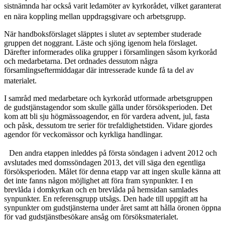
sistnämnda har också varit ledamöter av kyrkorådet, vilket garanterat
en nära koppling mellan uppdragsgivare och arbetsgrupp.
När handboksförslaget släpptes i slutet av september studerade
gruppen det noggrant. Läste och sjöng igenom hela förslaget.
Därefter informerades olika grupper i församlingen såsom kyrkoråd
och medarbetarna. Det ordnades dessutom några
församlingseftermiddagar där intresserade kunde få ta del av
materialet.
I samråd med medarbetare och kyrkoråd utformade arbetsgruppen
de gudstjänstagendor som skulle gälla under försöksperioden. Det
kom att bli sju högmässoagendor, en för vardera advent, jul, fasta
och påsk, dessutom tre serier för trefaldighetstiden. Vidare gjordes
agendor för veckomässor och kyrkliga handlingar.
Den andra etappen inleddes på första söndagen i advent 2012 och
avslutades med domssöndagen 2013, det vill säga den egentliga
försöksperioden. Målet för denna etapp var att ingen skulle känna att
det inte fanns någon möjlighet att föra fram synpunkter. I en
brevlåda i domkyrkan och en brevlåda på hemsidan samlades
synpunkter. En referensgrupp utsågs. Den hade till uppgift att ha
synpunkter om gudstjänsterna under året samt att hålla öronen öppna
för vad gudstjänstbesökare ansåg om försöksmaterialet.