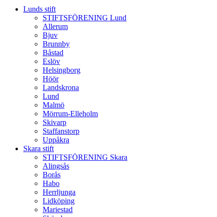
Lunds stift
STIFTSFÖRENING Lund
Allerum
Bjuv
Brunnby
Båstad
Eslöv
Helsingborg
Höör
Landskrona
Lund
Malmö
Mörrum-Elleholm
Skivarp
Staffanstorp
Uppåkra
Skara stift
STIFTSFÖRENING Skara
Alingsås
Borås
Habo
Herrljunga
Lidköping
Mariestad