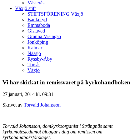
Västerås
Växjö stift
STIFTSFÖRENING Växjö
Bankeryd
Emmaboda
Gislaved
Gränna-Visingsö
Jönköping
Kalmar
Nässjö
Ryssby-Åby
Torsås
Växjö
Vi har skickat in remissvaret på kyrkohandboken
27 januari, 2014 kl. 09:31
Skrivet av
Torvald Johansson
Torvald Johansson, domkyrkoorganist i Strängnäs samt
kyrkomötesledamot bloggar i dag om remissen om
kyrkohandboksförslaget.