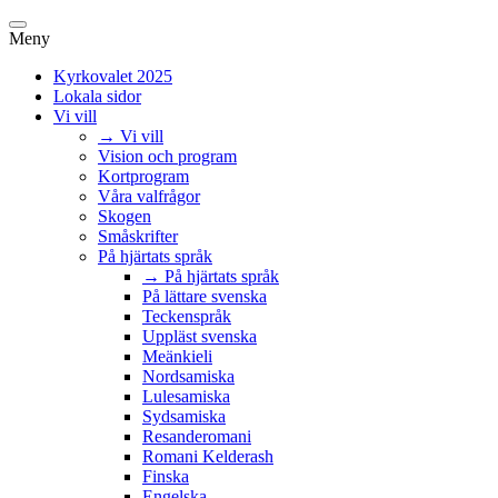
Meny
Kyrkovalet 2025
Lokala sidor
Vi vill
→ Vi vill
Vision och program
Kortprogram
Våra valfrågor
Skogen
Småskrifter
På hjärtats språk
→ På hjärtats språk
På lättare svenska
Teckenspråk
Uppläst svenska
Meänkieli
Nordsamiska
Lulesamiska
Sydsamiska
Resanderomani
Romani Kelderash
Finska
Engelska