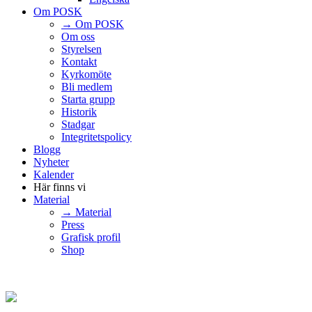
Om POSK
→ Om POSK
Om oss
Styrelsen
Kontakt
Kyrkomöte
Bli medlem
Starta grupp
Historik
Stadgar
Integritetspolicy
Blogg
Nyheter
Kalender
Här finns vi
Material
→ Material
Press
Grafisk profil
Shop