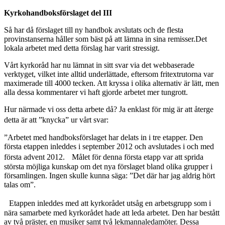
Kyrkohandboksförslaget del III
Så har då förslaget till ny handbok avslutats och de flesta
provinstanserna håller som bäst på att lämna in sina remisser.Det
lokala arbetet med detta förslag har varit stressigt.
Vårt kyrkoråd har nu lämnat in sitt svar via det webbaserade
verktyget, vilket inte alltid underlättade, eftersom fritextrutorna var
maximerade till 4000 tecken. Att kryssa i olika alternativ är lätt, men
alla dessa kommentarer vi haft gjorde arbetet mer tungrott.
Hur närmade vi oss detta arbete då? Ja enklast för mig är att återge
detta är att ”knycka” ur vårt svar:
”Arbetet med handboksförslaget har delats in i tre etapper. Den
första etappen inleddes i september 2012 och avslutades i och med
första advent 2012. Målet för denna första etapp var att sprida
största möjliga kunskap om det nya förslaget bland olika grupper i
församlingen. Ingen skulle kunna säga: ”Det där har jag aldrig hört
talas om”.
Etappen inleddes med att kyrkorådet utsåg en arbetsgrupp som i
nära samarbete med kyrkorådet hade att leda arbetet. Den har bestått
av två präster, en musiker samt två lekmannaledamöter. Dessa