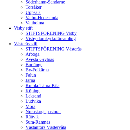
Söderhamn-Sandarne
Torsåker
Uppsala
Valbo-Hedesunda
Vattholma
Visby stift
STIFTSFÖRENING Visby
Visby domkyrkoförsamling
Västerås stift
STIFTSFÖRENING Västerås
Arboga
Avesta-Grytnäs
Borlänge
By-Folkärna
Falun
Järna
Kumla-Tärna-Kila
Köping
Leksand
Ludvika
Mora
Noraskogs pastorat
Rättvik
Sura-Ramnäs
Västanfors-Västervåla