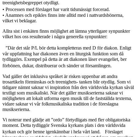
treenighetsbegreppet otydligt.
• Processen med förslaget har varit tidsmässigt forcerad.
• Anamnes och epikles finns inte alltid med i nattvardsbönerna,
vilket vi beklagar.
Allra sist i enkäten finns möjlighet att lämna ytterligare synpunkter
vilket hos oss resulterade i några generella synpunkter:
”Där det står P/L bör detta kompletteras med D för diakon. Enligt
vår uppfattning har diakonen även en liturgisk funktion som då
tydliggörs. Exempel på detta är att diakonen läser evangeliet, ber
förbönen, dukar, distribuerar och sänder ut församlingen.
Vad gäller det inklusiva språket är risken uppenbar att andra
trosartikeln förminskas och treenighets- tanken blir otydlig. Som vi
tidigare nämnt saknar vi inspiration från den världsvida kyrkan såväl
textligt som musikaliskt. När det gäller musikserierna saknar vi
möjligheten att lokalt utforma egen musik till de fastställda texterna,
vidare saknar vi vår folkmusikaliska tradition i de föreslagna
musikserierna.
Vi noterar med glädje att ”ordo” förtydligats med fler obligatoriska
moment. Detta tydliggör Svenska kyrkans plats i den världsvida
kyrkan och gör henne igenkännbar i hela vårt land. Förslaget