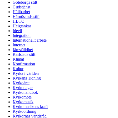
Göteborgs stift
Gudstjänst
Hållbarhet
Härnösands stift
HBTQ
Helgtankar
Ideell
Integration
Internationellt arbete
Internet
Jämställdhet
Karlstads stift
Klimat
Konfirmation
Kultur
Kyrka i världen
Kyrkans Tidning
Kyrkoåret
Kyrkodagar
Kyrkohandbok
Kyrkomöte
Kyrkomusik
Kyrkomusikens kraft
Kyrkoordning
Kyrkornas världsråd