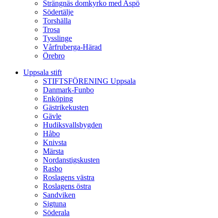
Strängnäs domkyrko med Aspö
Södertälje
Torshälla
Trosa
Tysslinge
Vårfruberga-Härad
Örebro
Uppsala stift
STIFTSFÖRENING Uppsala
Danmark-Funbo
Enköping
Gästrikekusten
Gävle
Hudiksvallsbygden
Håbo
Knivsta
Märsta
Nordanstigskusten
Rasbo
Roslagens västra
Roslagens östra
Sandviken
Sigtuna
Söderala